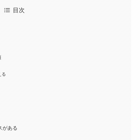
目次
順
える
スがある